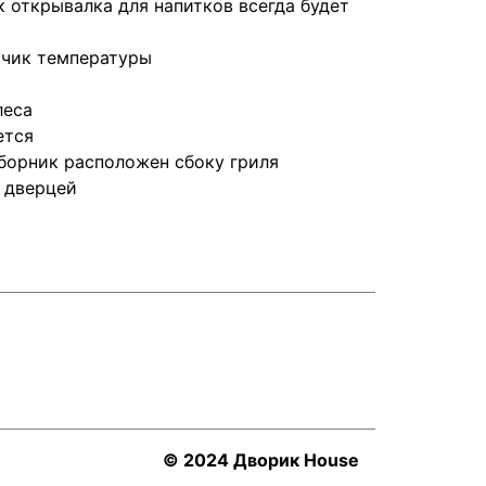
 открывалка для напитков всегда будет
тчик температуры
леса
ется
борник расположен сбоку гриля
 дверцей
© 2024 Дворик House