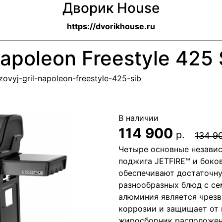
Дворик House
https://dvorikhouse.ru
apoleon Freestyle 425 
zovyj-gril-napoleon-freestyle-425-sib
В наличии
114 900
р.
134 9
Четыре основные независ
поджига JETFIRE™ и боков
обеспечивают достаточн
разнообразных блюд с сем
алюминия является чрезв
коррозии и защищает от 
жиросборник расположен 